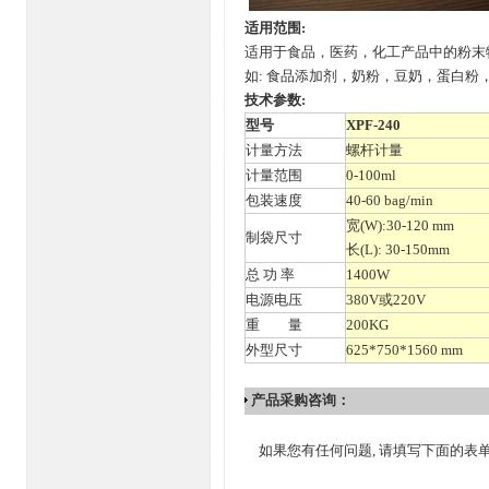
适用范围:
适用于食品，医药，化工产品中的粉末
如: 食品添加剂，奶粉，豆奶，蛋白粉
技术参数:
型号
XPF-240
计量方法
螺杆计量
计量范围
0-100ml
包装速度
40-60 bag/min
宽(W):30-120 mm
制袋尺寸
长(L): 30-150mm
总 功 率
1400W
电源电压
380V或220V
重 量
200KG
外型尺寸
625*750*1560 mm
产品采购咨询：
如果您有任何问题, 请填写下面的表