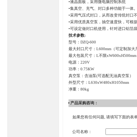
•液晶面板，采用微电脑控制系统
•集真空、充气、封口多种功能于一体
•采用气压式封口，从而改变传统封口
•采用优质真空泵，抽空速度快，可根
•可设定做封口机使用，针对进口铝箔
技术参数:
型号：DZQ-600
最大封口尺寸：L600mm（可定制加大
最大包装尺寸：L不限xW600xH500mm
电源：220V
功率：0.75KW
真空泵：含油泵(可选配无油真空泵）
外型尺寸：L630xW480xH1050mm
净重：80kg
产品采购咨询：
如果您有任何问题, 请填写下面的表
公司名称：